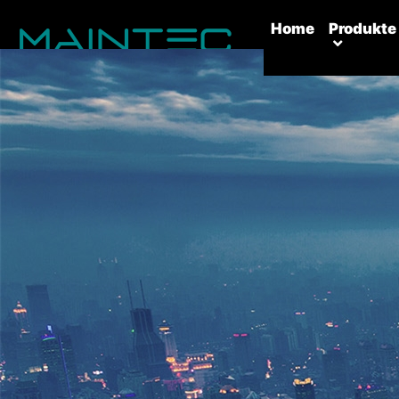
(current)
Home
Produkte
Kontakt Uns：
Room 1005, Building 9, No. 99, Tianzhou Road, Shanghai,
China
Postcode：
200233
Tel：
0086-21-64272678
Fax：
0086-21-34241866
Email：
info@oemhouse.com
© 2017-2018 Company, Inc.