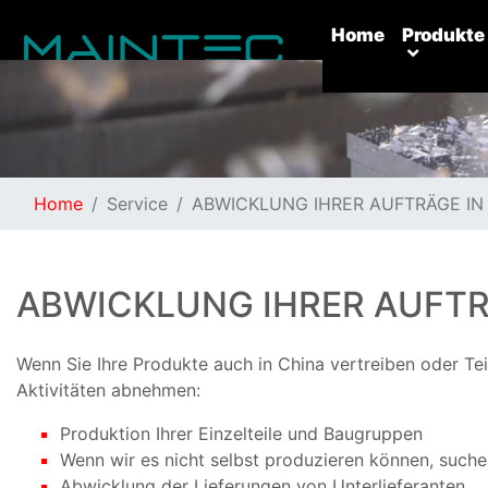
(current)
Home
Produkte
Kontakt Uns：
Home
Service
ABWICKLUNG IHRER AUFTRÄGE IN
Room 1005, Building 9, No. 99, Tianzhou Road, Shanghai,
China
Postcode：
200233
Tel：
0086-21-64272678
ABWICKLUNG IHRER AUFTR
Fax：
0086-21-34241866
Email：
info@oemhouse.com
Wenn Sie Ihre Produkte auch in China vertreiben oder Te
© 2017-2018 Company, Inc.
Aktivitäten abnehmen:
Produktion Ihrer Einzelteile und Baugruppen
Wenn wir es nicht selbst produzieren können, suchen
Abwicklung der Lieferungen von Unterlieferanten