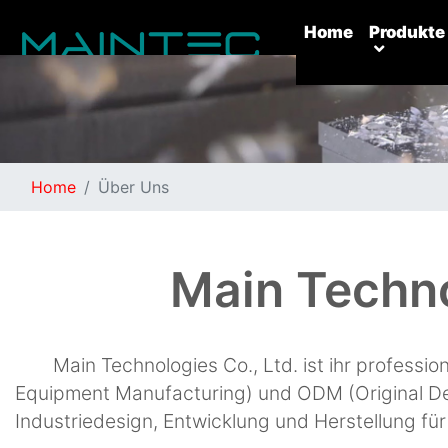
(current)
Home
Produkte
Kontakt Uns：
Home
Über Uns
Room 1005, Building 9, No. 99, Tianzhou Road, Shanghai,
China
Postcode：
200233
Tel：
0086-21-64272678
Main Techno
Fax：
0086-21-34241866
Email：
info@oemhouse.com
© 2017-2018 Company, Inc.
Main Technologies Co., Ltd. ist ihr professio
Equipment Manufacturing) und ODM (Original D
Industriedesign, Entwicklung und Herstellung für 